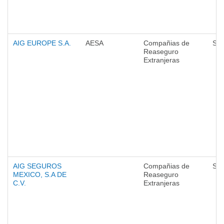
AIG EUROPE S.A.
AESA
Compañias de
Seg
Reaseguro
Extranjeras
AIG SEGUROS
Compañias de
Seg
MEXICO, S.A DE
Reaseguro
C.V.
Extranjeras