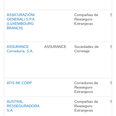
ASSICURAZIONI
Compañias de
Seg
GENERALI S.P.A.
Reaseguro
(LUXEMBOURG
Extranjeras
BRANCH)
ASSURANCE
ASSURANCE
Sociedades de
Seg
Correduría, S.A.
Corretaje
ATIS RE CORP
Corredores de
Seg
Reaseguro
Extranjeros
AUSTRAL
Compañias de
Seg
RESSEGURADORA
Reaseguro
S.A.
Extranjeras