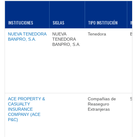
INSTITUCIONES
SIGLAS
TIPO INSTITUCIÓN
INT
NUEVA TENEDORA
NUEVA
Tenedora
Ba
BANPRO, S.A.
TENEDORA
BANPRO, S.A.
ACE PROPERTY &
Compañias de
Seg
CASUALTY
Reaseguro
INSURANCE
Extranjeras
COMPANY (ACE
P&C)