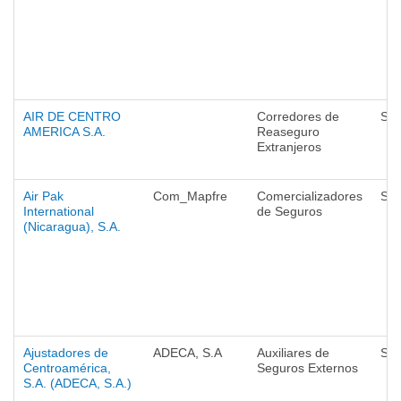
AIR DE CENTRO
Corredores de
Seg
AMERICA S.A.
Reaseguro
Extranjeros
Air Pak
Com_Mapfre
Comercializadores
Seg
International
de Seguros
(Nicaragua), S.A.
Ajustadores de
ADECA, S.A
Auxiliares de
Seg
Centroamérica,
Seguros Externos
S.A. (ADECA, S.A.)