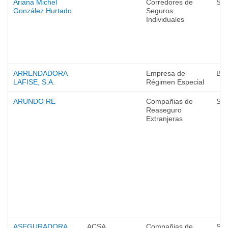
Ariana Michel
Corredores de
Seg
González Hurtado
Seguros
Individuales
ARRENDADORA
Empresa de
Ba
LAFISE, S.A.
Régimen Especial
ARUNDO RE
Compañias de
Seg
Reaseguro
Extranjeras
ASEGURADORA
ACSA
Compañias de
Seg