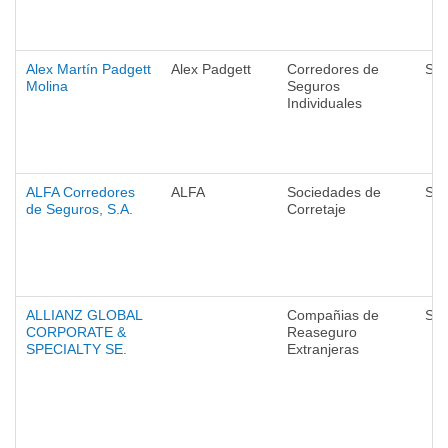
Alex Martín Padgett
Alex Padgett
Corredores de
Seg
Molina
Seguros
Individuales
ALFA Corredores
ALFA
Sociedades de
Seg
de Seguros, S.A.
Corretaje
ALLIANZ GLOBAL
Compañias de
Seg
CORPORATE &
Reaseguro
SPECIALTY SE.
Extranjeras