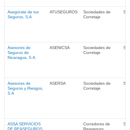
Asegúrate de tus
ATUSEGUROS
Sociedades de
Seg
Seguros, S.A.
Corretaje
Asesores de
ASENICSA
Sociedades de
Seg
Seguros de
Corretaje
Nicaragua, S.A.
Asesores de
ASERSA
Sociedades de
Seg
Seguros y Riesgos,
Corretaje
S.A.
ASSA SERVICIOS
Corredores de
Seg
DE REASEGUROS,
Reaseguro