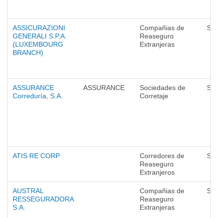
ASSICURAZIONI
Compañias de
Seg
GENERALI S.P.A.
Reaseguro
(LUXEMBOURG
Extranjeras
BRANCH)
ASSURANCE
ASSURANCE
Sociedades de
Seg
Correduría, S.A.
Corretaje
ATIS RE CORP
Corredores de
Seg
Reaseguro
Extranjeros
AUSTRAL
Compañias de
Seg
RESSEGURADORA
Reaseguro
S.A.
Extranjeras