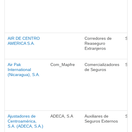
AIR DE CENTRO
Corredores de
Seg
AMERICA S.A.
Reaseguro
Extranjeros
Air Pak
Com_Mapfre
Comercializadores
Seg
International
de Seguros
(Nicaragua), S.A.
Ajustadores de
ADECA, S.A
Auxiliares de
Seg
Centroamérica,
Seguros Externos
S.A. (ADECA, S.A.)