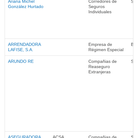
Ariana Michel
Corredores de
Seg
González Hurtado
Seguros
Individuales
ARRENDADORA
Empresa de
Ba
LAFISE, S.A.
Régimen Especial
ARUNDO RE
Compañias de
Seg
Reaseguro
Extranjeras
ASEGURADORA
ACSA
Compañias de
Seg