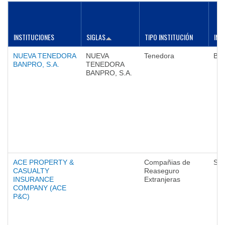
INSTITUCIONES
SIGLAS
TIPO INSTITUCIÓN
INT
NUEVA TENEDORA
NUEVA
Tenedora
Ba
BANPRO, S.A.
TENEDORA
BANPRO, S.A.
ACE PROPERTY &
Compañias de
Seg
CASUALTY
Reaseguro
INSURANCE
Extranjeras
COMPANY (ACE
P&C)