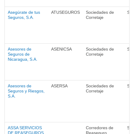
Asegúrate de tus
ATUSEGUROS
Sociedades de
Seg
Seguros, S.A.
Corretaje
Asesores de
ASENICSA
Sociedades de
Seg
Seguros de
Corretaje
Nicaragua, S.A.
Asesores de
ASERSA
Sociedades de
Seg
Seguros y Riesgos,
Corretaje
S.A.
ASSA SERVICIOS
Corredores de
Seg
DE REASEGUROS,
Reaseguro