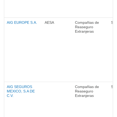
AIG EUROPE S.A.
AESA
Compañias de
Seg
Reaseguro
Extranjeras
AIG SEGUROS
Compañias de
Seg
MEXICO, S.A DE
Reaseguro
C.V.
Extranjeras