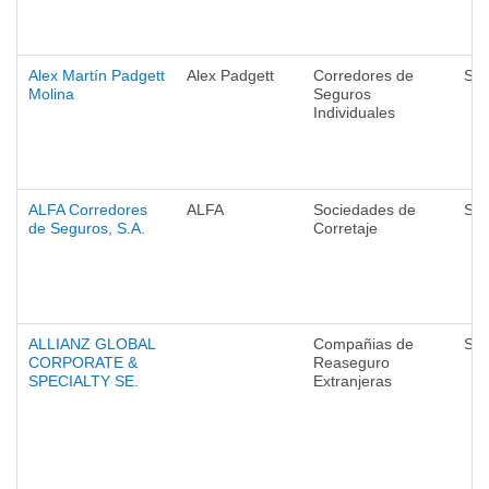
Alex Martín Padgett
Alex Padgett
Corredores de
Seg
Molina
Seguros
Individuales
ALFA Corredores
ALFA
Sociedades de
Seg
de Seguros, S.A.
Corretaje
ALLIANZ GLOBAL
Compañias de
Seg
CORPORATE &
Reaseguro
SPECIALTY SE.
Extranjeras