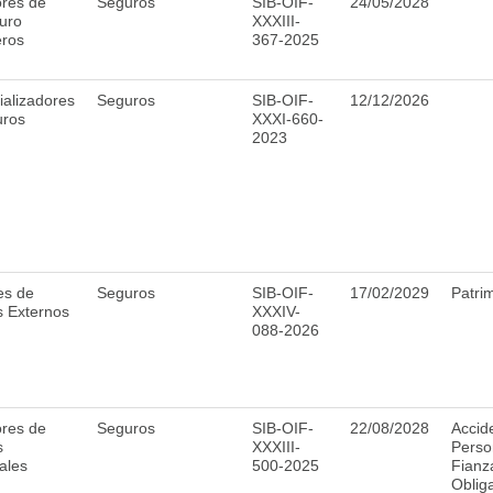
res de
Seguros
SIB-OIF-
24/05/2028
uro
XXXIII-
eros
367-2025
alizadores
Seguros
SIB-OIF-
12/12/2026
uros
XXXI-660-
2023
es de
Seguros
SIB-OIF-
17/02/2029
Patri
 Externos
XXXIV-
088-2026
res de
Seguros
SIB-OIF-
22/08/2028
Accid
s
XXXIII-
Perso
ales
500-2025
Fianz
Obliga