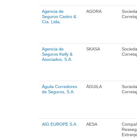
Agencia de
AGORA
Socied
Seguros Castro &
Correta
Cía. Ltda.
Agencia de
SKASA
Socied
Seguros Kelly &
Correta
Asociados, S.A.
Águila Corredores
ÁGUILA
Socied
de Seguros, S.A.
Correta
AIG EUROPE S.A.
AESA
Compañ
Reaseg
Extranj