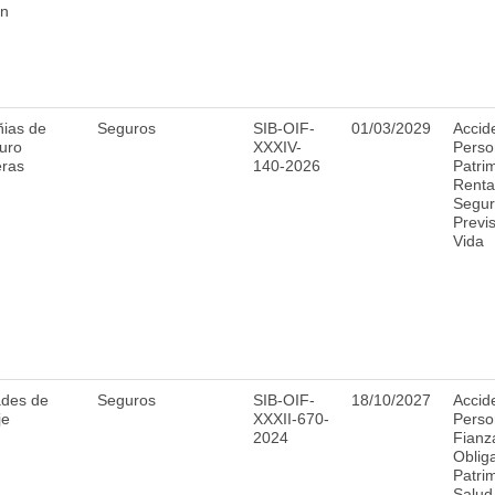
ón
ias de
Seguros
SIB-OIF-
01/03/2029
Accid
uro
XXXIV-
Perso
eras
140-2026
Patri
Renta
Segur
Previs
Vida
ades de
Seguros
SIB-OIF-
18/10/2027
Accid
je
XXXII-670-
Perso
2024
Fianz
Obliga
Patri
Salud