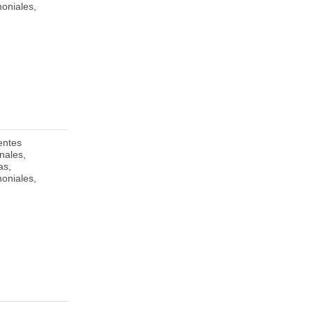
moniales,
LUXEMBOURG
entes
Avenida
nales,
Insurgentes Sur
as,
Número 1136,
moniales,
Colonia
Tlacoquemécatl del
Valle, Alcaldía
Benito Juárez,
Ciudad de México.