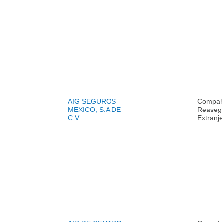
AIG SEGUROS
Compañ
MEXICO, S.A DE
Reaseg
C.V.
Extranj