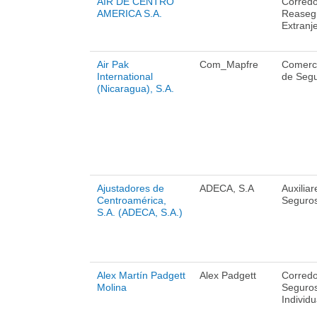
AIR DE CENTRO
Corredo
AMERICA S.A.
Reaseg
Extranj
Air Pak
Com_Mapfre
Comerci
International
de Seg
(Nicaragua), S.A.
Ajustadores de
ADECA, S.A
Auxiliar
Centroamérica,
Seguros
S.A. (ADECA, S.A.)
Alex Martín Padgett
Alex Padgett
Corredo
Molina
Seguro
Individu