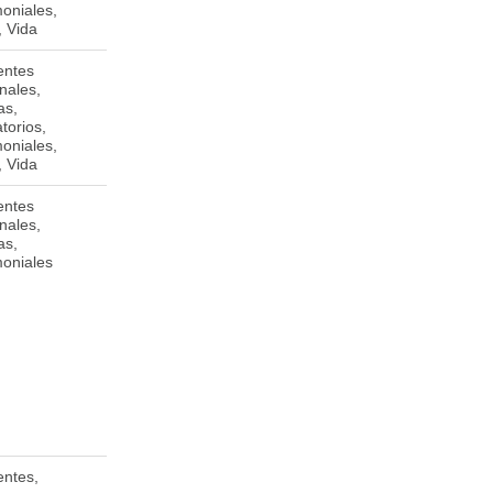
moniales,
Managua
, Vida
entes
De los semáforos
Managua
nales,
de la Tenderí 1/2
as,
cuadra Oeste M/I,
torios,
cuidad Jardín.
moniales,
Managua.
, Vida
entes
oeniginstr.28,80802
nales,
Munich, Alemania
as,
moniales
entes,
9494 Schaan,