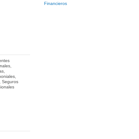
Financieros
entes
436 Walnut Street,
nales,
Philadelphia, PA
as,
19106. Estados
moniales,
Unidos de América.
, Seguros
sionales