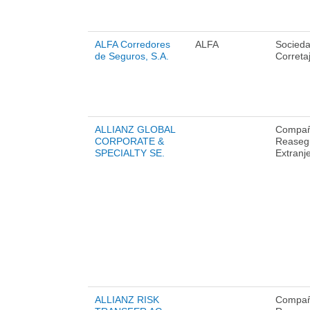
ALFA Corredores
ALFA
Socied
de Seguros, S.A.
Correta
ALLIANZ GLOBAL
Compañ
CORPORATE &
Reaseg
SPECIALTY SE.
Extranj
ALLIANZ RISK
Compañ