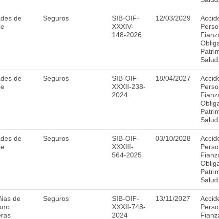
ades de
Seguros
SIB-OIF-
12/03/2029
Accid
je
XXXIV-
Perso
148-2026
Fianz
Obliga
Patri
Salud
ades de
Seguros
SIB-OIF-
18/04/2027
Accid
je
XXXII-238-
Perso
2024
Fianz
Obliga
Patri
Salud
ades de
Seguros
SIB-OIF-
03/10/2028
Accid
je
XXXIII-
Perso
564-2025
Fianz
Obliga
Patri
Salud
ias de
Seguros
SIB-OIF-
13/11/2027
Accid
uro
XXXII-748-
Perso
eras
2024
Fianz