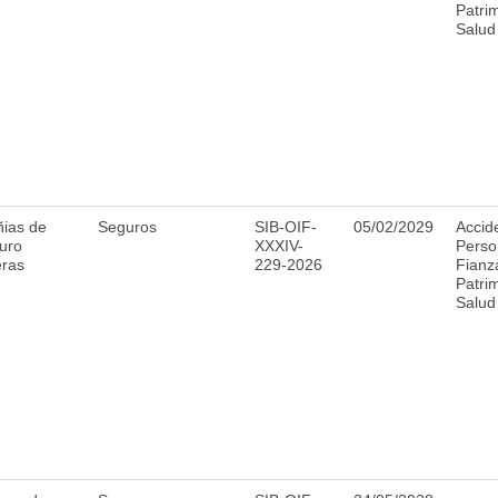
Patri
Salud
ias de
Seguros
SIB-OIF-
05/02/2029
Accid
uro
XXXIV-
Perso
eras
229-2026
Fianz
Patri
Salud