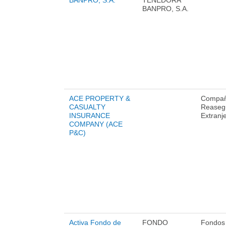
BANPRO, S.A.
TENEDORA
BANPRO, S.A.
ACE PROPERTY &
Compañ
CASUALTY
Reaseg
INSURANCE
Extranj
COMPANY (ACE
P&C)
Activa Fondo de
FONDO
Fondos