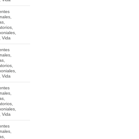
entes
Plaza Santrini. De
Managua
nales,
la Iglesia San
as,
Agustín 1 1/2 c.
torios,
Oeste. Módulo # 3.
moniales,
Managua.
, Vida
entes
Teatro Cabrera
Managua
nales,
50vrs al Sur,
as,
Apartado 134,
torios,
Managua.
moniales,
, Vida
entes
Detrás del colegio
Matagalpa
nales,
Hogar Guadalupe,
as,
zona central.
torios,
Matagalpa
moniales,
, Vida
entes
35D AVENUE
nales,
JOHN F. KENNEDY,
as,
L-1855,