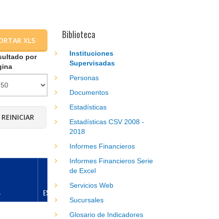
Biblioteca
ORTAR XLS
Instituciones
sultado por
Supervisadas
gina
Personas
Documentos
Estadísticas
Estadísticas CSV 2008 -
2018
Informes Financieros
Informes Financieros Serie
de Excel
Servicios Web
S
ESPECIALIDADES
DIRECCIÓN
DEPARTAMENTO
Sucursales
Glosario de Indicadores