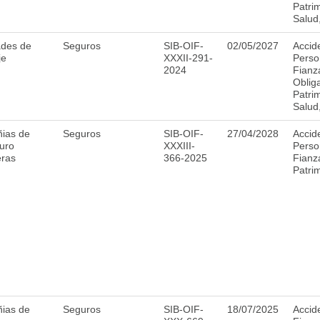
Patri
Salud
ades de
Seguros
SIB-OIF-
02/05/2027
Accid
je
XXXII-291-
Perso
2024
Fianz
Obliga
Patri
Salud
ias de
Seguros
SIB-OIF-
27/04/2028
Accid
uro
XXXIII-
Perso
eras
366-2025
Fianz
Patri
ias de
Seguros
SIB-OIF-
18/07/2025
Accid