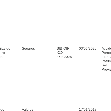
ias de
Seguros
SIB-OIF-
03/06/2028
Accid
uro
XXXIII-
Perso
eras
459-2025
Fianz
Patri
Salud
Previ
 de
Valores
17/01/2017