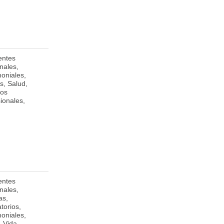
entes
1st Floor, Somerley
nales,
Building, Worthing,
moniales,
Christ Church,
s, Salud,
BB15009,
os
Barbados
ionales,
entes
De Catedral 1
Matagalpa
nales,
cuadra al norte,
as,
Matagalpa
torios,
moniales,
, Vida