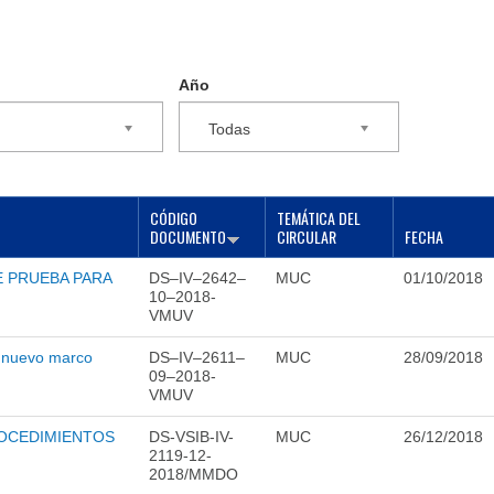
Año
Todas
CÓDIGO
TEMÁTICA DEL
DOCUMENTO
CIRCULAR
FECHA
E PRUEBA PARA
DS–IV–2642–
MUC
01/10/2018
10–2018-
VMUV
l nuevo marco
DS–IV–2611–
MUC
28/09/2018
09–2018-
VMUV
ROCEDIMIENTOS
DS-VSIB-IV-
MUC
26/12/2018
2119-12-
2018/MMDO