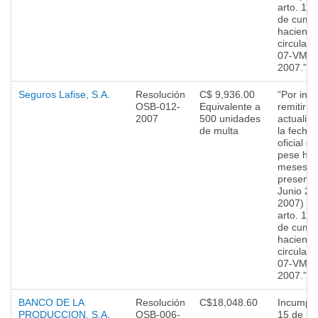
arto. 15 
de cumpl
haciendo
circular
07-VMUV
2007.”
Seguros Lafise, S.A.
Resolución
C$ 9,936.00
“Por inc
OSB-012-
Equivalente a
remitir i
2007
500 unidades
actualiz
de multa
la fecha 
oficial d
pese hab
meses pa
presenta
Junio 20
2007) in
arto. 15 
de cumpl
haciendo
circular
07-VMUV
2007.”
BANCO DE LA
Resolución
C$18,048.60
Incumplim
PRODUCCION, S.A.
OSB-006-
15 de la