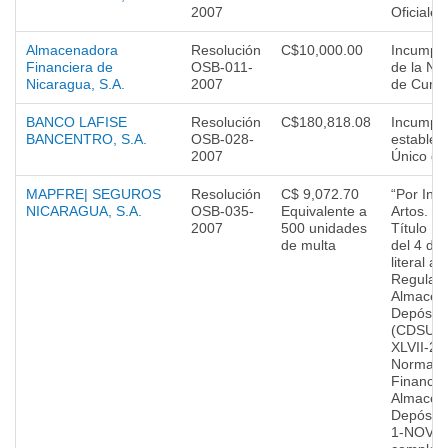
2007
Oficiale
Almacenadora
Resolución
C$10,000.00
Incumplim
Financiera de
OSB-011-
de la Nor
Nicaragua, S.A.
2007
de Cump
BANCO LAFISE
Resolución
C$180,818.08
Incumpli
BANCENTRO, S.A.
OSB-028-
establec
2007
Único de
MAPFRE| SEGUROS
Resolución
C$ 9,072.70
“Por Inc
NICARAGUA, S.A.
OSB-035-
Equivalente a
Artos. 2
2007
500 unidades
Título IV
de multa
del 4 de 
literal a
Regulato
Almacen
Depósito
(CDSUP
XLVII-2-9
Norma Op
Financie
Almacen
Depósit
1-NOV23-