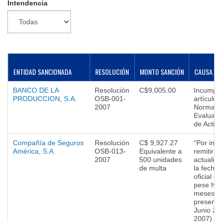
Intendencia
▼
ENTIDAD SANCIONADA
RESOLUCIÓN
MONTO SANCIÓN
CAUSA DE
BANCO DE LA
Resolución
C$9,005.00
Incumpli
PRODUCCION, S.A.
OSB-001-
artículos
2007
Norma Pr
Evaluació
de Activo
Compañía de Seguros
Resolución
C$ 9,927.27
“Por inc
América, S.A.
OSB-013-
Equivalente a
remitir i
2007
500 unidades
actualiz
de multa
la fecha 
oficial d
pese hab
meses pa
presenta
Junio 20
2007) in