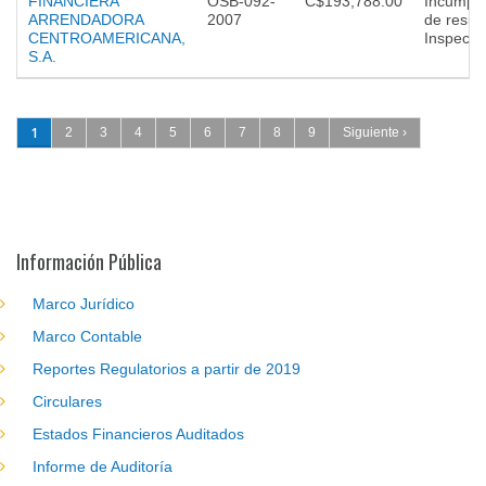
FINANCIERA
OSB-092-
C$193,788.00
Incumpli
ARRENDADORA
2007
de resul
CENTROAMERICANA,
Inspecció
S.A.
Páginas
1
2
3
4
5
6
7
8
9
Siguiente ›
Información Pública
Marco Jurídico
Marco Contable
Reportes Regulatorios a partir de 2019
Circulares
Estados Financieros Auditados
Informe de Auditoría