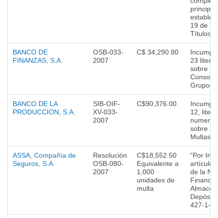
compleme
principio
estableci
19 de la
Títulos V
BANCO DE
OSB-033-
C$ 34,290.80
Incumplim
FINANZAS, S.A.
2007
23 litera
sobre Su
Consolid
Grupos F
BANCO DE LA
SIB-OIF-
C$90,376.00
Incumplim
PRODUCCION, S.A.
XV-033-
12, liter
2007
numeral 
sobre Im
Multas.
ASSA, Compañía de
Resolución
C$18,552.50
“Por Inc
Seguros, S.A.
OSB-080-
Equivalente a
artículos
2007
1,000
de la No
unidades de
Financie
multa
Almacen
Depósit
427-1-J