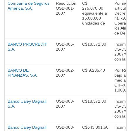
Compañía de Seguros
Resolución
C$
Por incu
América, S.A.
OSB-081-
275,070.00
artículos
2007
equivalente a
Decreto 8
15,000.00
h), k9, 
unidades de
Operativ
los Alma
de Depós
BANCO PROCREDIT
OSB-086-
C$18,372.30
Incumplim
S.A.
2007
DS-DSES
2007/VM
con la C
BANCO DE
OSB-082-
C$ 9,235.40
Por Recu
FINANZAS, S.A.
2007
bajo a 5
mediante
OIF-XV-1
1,000.00
Banco Caley Dagnall
OSB-083-
C$18,372.30
Incumplim
S.A.
2007
DS-DSES
2007/VM
con la C
Banco Caley Dagnall
OSB-088-
C$643,891.50
Incumpli