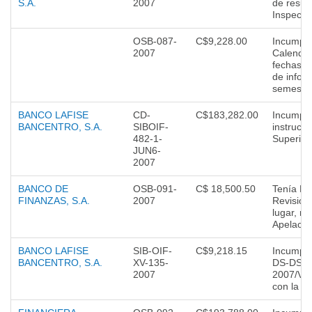
S.A.
2007
de resul
Inspecció
OSB-087-
C$9,228.00
Incumpli
2007
Calendari
fechas d
de infor
semestre
BANCO LAFISE
CD-
C$183,282.00
Incumpli
BANCENTRO, S.A.
SIBOIF-
instrucci
482-1-
Superint
JUN6-
2007
BANCO DE
OSB-091-
C$ 18,500.50
Tenía Re
FINANZAS, S.A.
2007
Revisión,
lugar, no
Apelació
BANCO LAFISE
SIB-OIF-
C$9,218.15
Incumplim
BANCENTRO, S.A.
XV-135-
DS-DSES
2007
2007/VM
con la C