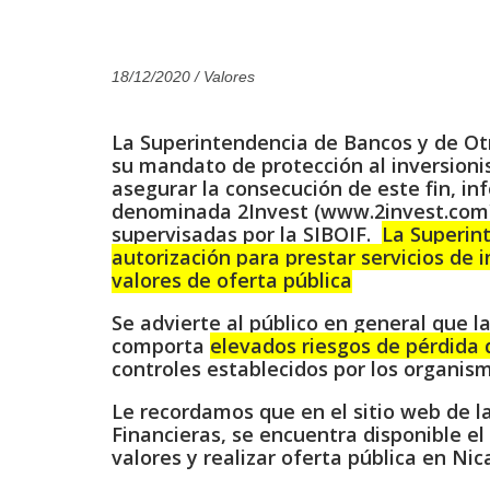
18/12/2020
/ Valores
La Superintendencia de Bancos y de Otra
su mandato de protección al inversionis
asegurar la consecución de este fin, in
denominada 2Invest (www.2invest.com) 
supervisadas por la SIBOIF.
La Superin
autorización para prestar servicios de 
valores de oferta pública
Se advierte al público en general que l
comporta
elevados riesgos de pérdida d
controles establecidos por los organis
Le recordamos que en el sitio web de l
Financieras, se encuentra disponible el
valores y realizar oferta pública en Nic