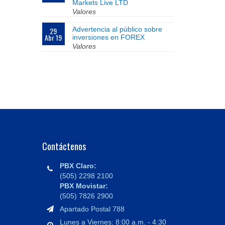
Markets Live LTD
Valores
Advertencia al público sobre
29
Abr 19
inversiones en FOREX
Valores
Contáctenos
PBX Claro:
(505) 2298 2100
PBX Movistar:
(505) 7826 2900
Apartado Postal 788
Lunes a Viernes: 8:00 a.m. - 4:30