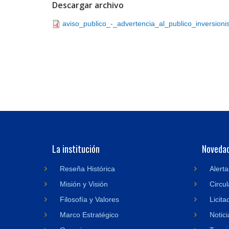
Descargar archivo
aviso_publico_-_advertencia_al_publico_inversionis
La institución
Noveda
Reseña Histórica
Alerta
Misión y Visión
Circul
Filosofía y Valores
Licita
Marco Estratégico
Notici