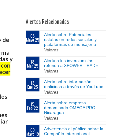
Alertas Relacionadas
Alerta sobre Potenciales
06
o de
Mayo 25
estafas en redes sociales y
plataformas de mensajería
Valores
irma
das y
Alerta a los inversionistas
18
 con
Mar 25
referida a XPOWER TRADE
ecer
Valores
Alerta sobre información
13
Ene 25
maliciosa a través de YouTube
Valores
los
Alerta sobre empresa
15
Feb 22
denominada OMEGA PRO
Nicaragua
nes
Valores
iar
Advertencia al público sobre la
09
Mayo 19
Compañía International