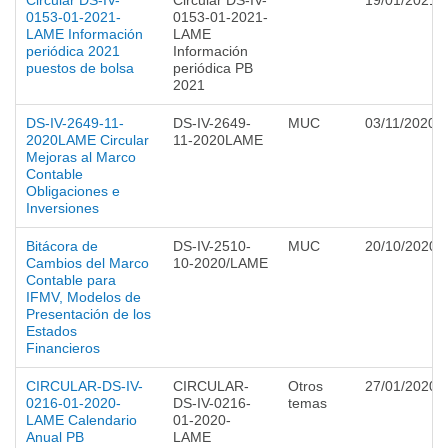
Circular DS-IV-
Circular DS-IV-
19/01/2021
0153-01-2021-
0153-01-2021-
LAME Información
LAME
periódica 2021
Información
puestos de bolsa
periódica PB
2021
DS-IV-2649-11-
DS-IV-2649-
MUC
03/11/2020
2020LAME Circular
11-2020LAME
Mejoras al Marco
Contable
Obligaciones e
Inversiones
Bitácora de
DS-IV-2510-
MUC
20/10/2020
Cambios del Marco
10-2020/LAME
Contable para
IFMV, Modelos de
Presentación de los
Estados
Financieros
CIRCULAR-DS-IV-
CIRCULAR-
Otros
27/01/2020
0216-01-2020-
DS-IV-0216-
temas
LAME Calendario
01-2020-
Anual PB
LAME