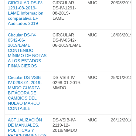
CIRCULAR DS-IV-
CIRCULAR
MUC
20/08/2019
1291-08-2019-
DS-IV-1291-
LAME Información
08-2019-
comparativa EF
LAME
Auditados 2019
Circular DS-IV-
CIRCULAR
MUC
18/06/2019
0542-06-
DS-IV-0542-
2019/LAME
06-2019/LAME
CONTENIDO
MÍNIMO DE NOTAS
A LOS ESTADOS
FINANCIEROS
Circular DS-VSIB-
DS-VSIB-IV-
MUC
25/01/2019
IV-0298-01-2019-
0298-01-2019-
MMDO CUARTA
MMDO
BITÁCORA DE
CAMBIOS DEL
NUEVO MARCO
CONTABLE
ACTUALIZACIÓN
DS-VSIB-IV-
MUC
26/12/2018
DE MANUALES,
2119-12-
POLÍTICAS Y
2018/MMDO
PROCEDIMIENTOS