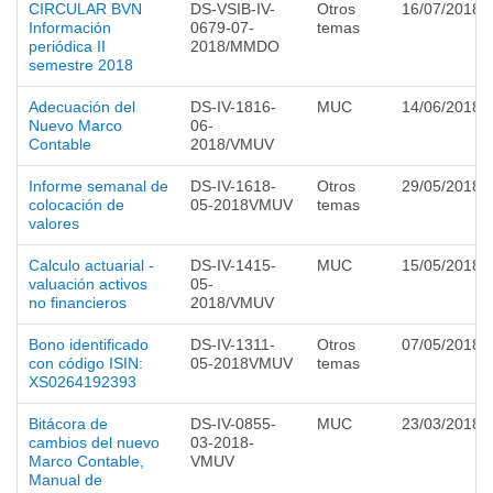
CIRCULAR BVN
DS-VSIB-IV-
Otros
16/07/2018
Información
0679-07-
temas
periódica II
2018/MMDO
semestre 2018
Adecuación del
DS-IV-1816-
MUC
14/06/2018
Nuevo Marco
06-
Contable
2018/VMUV
Informe semanal de
DS-IV-1618-
Otros
29/05/2018
colocación de
05-2018VMUV
temas
valores
Calculo actuarial -
DS-IV-1415-
MUC
15/05/2018
valuación activos
05-
no financieros
2018/VMUV
Bono identificado
DS-IV-1311-
Otros
07/05/2018
con código ISIN:
05-2018VMUV
temas
XS0264192393
Bitácora de
DS-IV-0855-
MUC
23/03/2018
cambios del nuevo
03-2018-
Marco Contable,
VMUV
Manual de