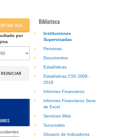
Biblioteca
ORTAR XLS
Instituciones
sultado por
Supervisadas
gina
Personas
Documentos
Estadísticas
Estadísticas CSV 2008 -
2018
Informes Financieros
Informes Financieros Serie
de Excel
Servicios Web
RAMOS
ESPECIALIDADES
DIRECCIÓN
D
Sucursales
ccidentes
Barrio Monseñor Lezcano,
M
Glosario de Indicadores