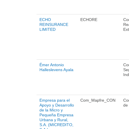
ECHO
ECHORE
Co
REINSURANCE
Re
LIMITED
Ext
Émer Antonio
Co
Halleslevens Ayala
Se
Ind
Empresa para el
Com_Mapfre_CON
Co
Apoyo y Desarrollo
de
de la Micro y
Pequeña Empresa
Urbana y Rural,
S.A. (MICREDITO,