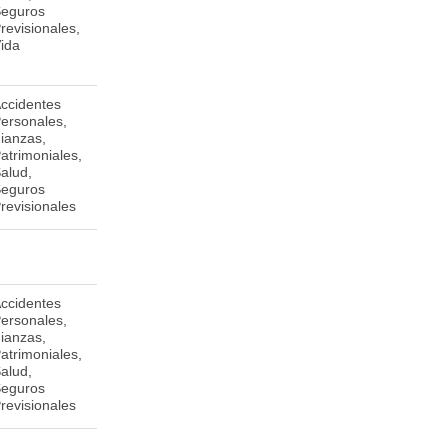
eguros
revisionales,
ida
ccidentes
Johnston Rhode Island 02919,
ersonales,
Estados Unidos de América.
ianzas,
atrimoniales,
alud,
eguros
revisionales
ccidentes
One American Square, 202
ersonales,
N.Illinois Street, Indianapolis,
ianzas,
Indiana 46282
atrimoniales,
alud,
eguros
revisionales
Rotonda El Güegüense, 25 vrs
M