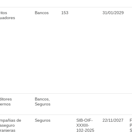
itos
Bancos
153
31/01/2029
luadores
itores
Bancos,
ternos
Seguros
mpañias de
Seguros
SIB-OIF-
22/11/2027
F
aseguro
XXXIII-
P
ranjeras
102-2025
S