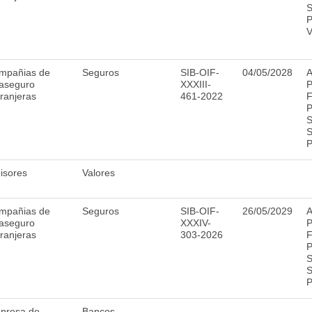
S
P
V
mpañias de
Seguros
SIB-OIF-
04/05/2028
A
aseguro
XXXIII-
P
ranjeras
461-2022
F
P
S
S
P
isores
Valores
mpañias de
Seguros
SIB-OIF-
26/05/2029
A
aseguro
XXXIV-
P
ranjeras
303-2026
F
P
S
S
P
presa de
Bancos