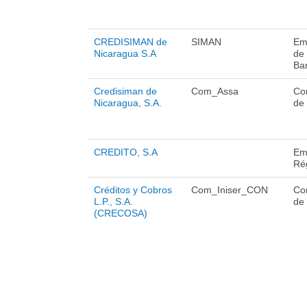
CREDISIMAN de
SIMAN
Emi
Nicaragua S.A
de
Ba
Credisiman de
Com_Assa
Co
Nicaragua, S.A.
de
CREDITO, S.A
Em
Ré
Créditos y Cobros
Com_Iniser_CON
Co
L.P., S.A.
de
(CRECOSA)