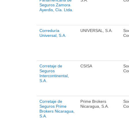
Panamericana de
S.A.
Cor
Seguros Zamora
Ayerdis, Cía. Ltda.
Correduría
UNIVERSAL, S.A.
So
Universal, S.A.
Cor
Corretaje de
CSISA
So
Seguros
Cor
Intercontinental,
S.A.
Corretaje de
Prime Brokers
So
Seguros Prime
Nicaragua, S.A.
Cor
Brokers Nicaragua,
S.A.