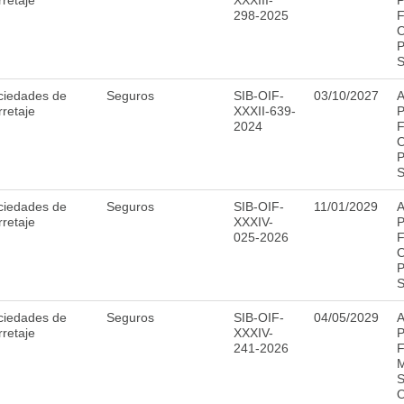
retaje
XXXIII-
P
298-2025
F
O
P
S
ciedades de
Seguros
SIB-OIF-
03/10/2027
A
retaje
XXXII-639-
P
2024
F
O
P
S
ciedades de
Seguros
SIB-OIF-
11/01/2029
A
retaje
XXXIV-
P
025-2026
F
O
P
S
ciedades de
Seguros
SIB-OIF-
04/05/2029
A
retaje
XXXIV-
P
241-2026
F
M
S
O