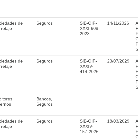
ciedades de
Seguros
SIB-OIF-
14/11/2026
A
retaje
XXXI-608-
P
2023
F
O
P
S
ciedades de
Seguros
SIB-OIF-
23/07/2029
A
retaje
XXXIV-
P
414-2026
F
O
P
S
itores
Bancos,
ternos
Seguros
ciedades de
Seguros
SIB-OIF-
18/03/2029
A
retaje
XXXIV-
P
157-2026
F
O