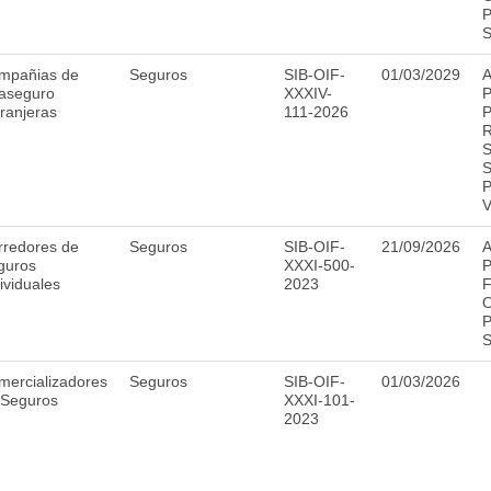
P
S
mpañias de
Seguros
SIB-OIF-
01/03/2029
A
aseguro
XXXIV-
P
ranjeras
111-2026
P
R
S
S
P
V
rredores de
Seguros
SIB-OIF-
21/09/2026
A
guros
XXXI-500-
P
ividuales
2023
F
O
P
S
mercializadores
Seguros
SIB-OIF-
01/03/2026
 Seguros
XXXI-101-
2023