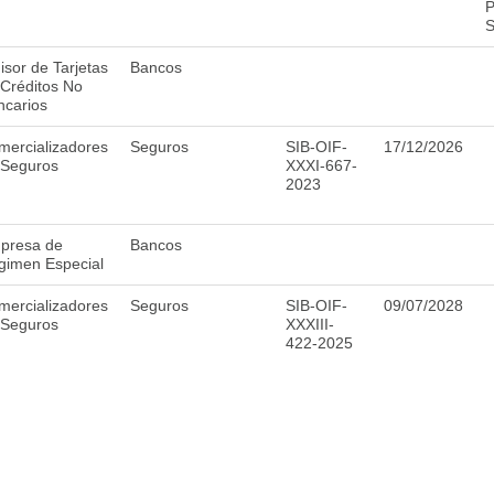
P
S
sor de Tarjetas
Bancos
 Créditos No
ncarios
mercializadores
Seguros
SIB-OIF-
17/12/2026
 Seguros
XXXI-667-
2023
presa de
Bancos
gimen Especial
mercializadores
Seguros
SIB-OIF-
09/07/2028
 Seguros
XXXIII-
422-2025