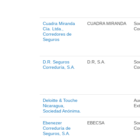
Cuadra Miranda
CUADRA MIRANDA
So
Cía. Ltda.,
Cor
Corredores de
Seguros
D.R. Seguros
D.R, S.A.
So
Correduría, S.A.
Cor
Deloitte & Touche
Aud
Nicaragua,
Ex
Sociedad Anónima.
Ebenezer
EBECSA
So
Correduría de
Cor
Seguros, S.A.