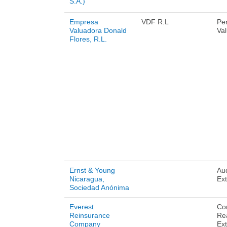
S.A.)
Empresa
VDF R.L
Per
Valuadora Donald
Va
Flores, R.L.
Ernst & Young
Aud
Nicaragua,
Ex
Sociedad Anónima
Everest
Co
Reinsurance
Re
Company
Ext