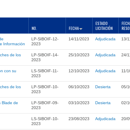
ESTADO
FECH
NO.
FECHA
LICITACIÓN
RESO
de
LP-SIBOIF-12-
14/11/2023
Adjudicada
13/1
e Información
2023
tches de los
LP-SIBOIF-14-
25/10/2023
Adjudicada
24/1
2023
ón con su
LS-SIBOIF-11-
12/10/2023
Adjudicada
11/1
2023
tches de los
LP-SIBOIF-10-
06/10/2023
Desierta
05/1
2023
s Blade de
LP-SIBOIF-09-
03/10/2023
Desierta
02/1
2023
LS-SIBOIF-10-
23/08/2023
Adjudicada
20/0
2023