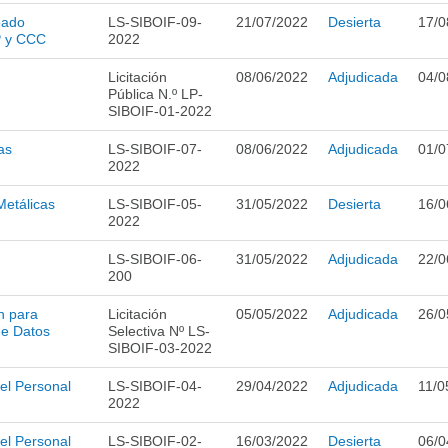
eado
LS-SIBOIF-09-
21/07/2022
Desierta
17/0
P y CCC
2022
Licitación
08/06/2022
Adjudicada
04/0
Pública N.º LP-
SIBOIF-01-2022
as
LS-SIBOIF-07-
08/06/2022
Adjudicada
01/0
2022
Metálicas
LS-SIBOIF-05-
31/05/2022
Desierta
16/0
2022
LS-SIBOIF-06-
31/05/2022
Adjudicada
22/0
200
n para
Licitación
05/05/2022
Adjudicada
26/0
de Datos
Selectiva Nº LS-
SIBOIF-03-2022
del Personal
LS-SIBOIF-04-
29/04/2022
Adjudicada
11/0
2022
del Personal
LS-SIBOIF-02-
16/03/2022
Desierta
06/0