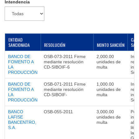
Intendencia
▼
ENTIDAD
CAUS
SANCIONADA
RESOLUCIÓN
MONTO SANCIÓN
SAN
BANCO DE
OSB-073-2011 Firme
2,000.00
Incu
FOMENTO A
mediante resolución
unidades de
requ
LA
CD-SIBOIF-6
multa
info
PRODUCCIÓN
Sup
BANCO DE
OSB-071-2011 Firme
1,000.00
Incu
FOMENTO A
mediante resolución
unidades de
requ
LA
CD-SIBOIF-
multa
info
PRODUCCIÓN
Sup
BANCO
OSB-055-2011
3,000.00
Por
LAFISE
unidades de
inc
BANCENTRO,
multa
al A
S.A.
lite
la 
Ges