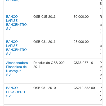
Sup
de 
BANCO
OSB-015-2011
50,000.00
Rein
LAFISE
Inob
BANCENTRO,
la 
S.A.
el p
boni
BANCO
OSB-031-2011
25,000.00
Inob
LAFISE
la 
BANCENTRO,
el p
S.A.
boni
Almacenadora
Resolución OSB-009-
C$33,057.16
Por
Financiera de
2011
incu
Nicaragua,
disp
S.A.
lega
norm
BANCO
OSB-081-2010
C$219,382.00
Incu
PROCREDIT
disp
S.A.
norm
lega