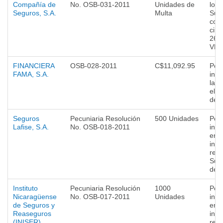
Compañía de
No. OSB-031-2011
Unidades de
lo i
Seguros, S.A.
Multa
Sup
con
circ
264
VM
FINANCIERA
OSB-028-2011
C$11,092.95
Por
FAMA, S.A.
incu
la 
el 
de 
Seguros
Pecuniaria Resolución
500 Unidades
Por
Lafise, S.A.
No. OSB-018-2011
inc
en 
info
requ
Sup
de 
Instituto
Pecuniaria Resolución
1000
Por
Nicaragüense
No. OSB-017-2011
Unidades
inc
de Seguros y
en 
Reaseguros
info
(INISER)
requ