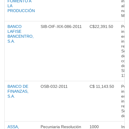
FOMENTO A
inc
LA
al C
PRODUCCIÓN
nume
MU
BANCO
SIB-OIF-XIX-086-2011
C$22,391.50
Por
LAFISE
inc
BANCENTRO,
en 
S.A.
info
requ
Sup
de B
con
de l
SIB-
117
BANCO DE
OSB-032-2011
C$ 11,143.50
Por
FINANZAS,
inc
S.A.
en 
info
requ
Sup
de 
ASSA,
Pecuniaria Resolución
1000
Incu