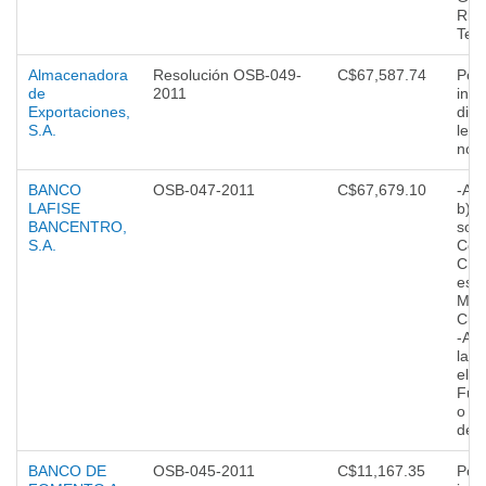
Rie
Tecn
Almacenadora
Resolución OSB-049-
C$67,587.74
Por
de
2011
incu
Exportaciones,
disp
S.A.
lega
norm
BANCO
OSB-047-2011
C$67,679.10
-Art
LAFISE
b) 
BANCENTRO,
sobr
S.A.
Conc
Crit
esta
Man
Cue
-Art
la 
el
Fun
o P
de 
BANCO DE
OSB-045-2011
C$11,167.35
Por