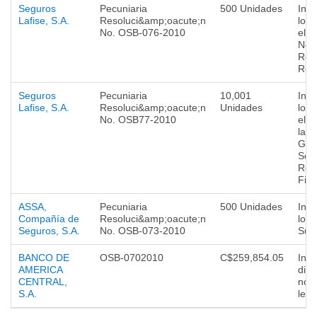
Seguros
Pecuniaria
500 Unidades
Incu
Lafise, S.A.
Resoluci&amp;oacute;n
lo d
No. OSB-076-2010
el A
Nor
Regu
Rea
Seguros
Pecuniaria
10,001
Incu
Lafise, S.A.
Resoluci&amp;oacute;n
Unidades
lo d
No. OSB77-2010
el a
la L
Gen
Seg
Rea
Fia
ASSA,
Pecuniaria
500 Unidades
Incu
Compañía de
Resoluci&amp;oacute;n
lo i
Seguros, S.A.
No. OSB-073-2010
Sup
BANCO DE
OSB-0702010
C$259,854.05
Incu
AMERICA
disp
CENTRAL,
norm
S.A.
lega