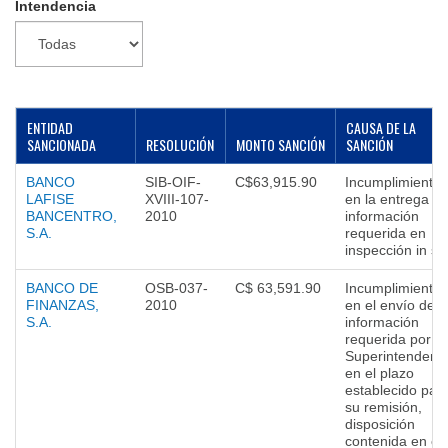
Intendencia
▼
ENTIDAD
CAUSA DE LA
SANCIONADA
RESOLUCIÓN
MONTO SANCIÓN
SANCIÓN
BANCO
SIB-OIF-
C$63,915.90
Incumplimiento
LAFISE
XVIII-107-
en la entrega d
BANCENTRO,
2010
información
S.A.
requerida en
inspección in sit
BANCO DE
OSB-037-
C$ 63,591.90
Incumplimiento
FINANZAS,
2010
en el envío de
S.A.
información
requerida por el
Superintendent
en el plazo
establecido par
su remisión,
disposición
contenida en el