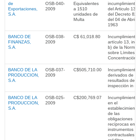
de
OSB-040-
Equivalentes
incumplimiento
Exportaciones,
2009
a 1510
del Articulo 139
S.A.
unidades de
del Decreto 828
Multa
del 04 de Abril 
1963
BANCO DE
OSB-038-
C$ 61,018.80
Incumplimiento 
FINANZAS,
2009
artículo 13, inci
S.A.
b) de la Norma
sobre Límites d
Concentración.
BANCO DE LA
OSB-037-
C$505,710.00
Incumplimientos
PRODUCCION,
2009
derivados de
S.A.
resultados de
inspección in sit
BANCO DE LA
OSB-025-
C$200,769.07
Incumplimiento
PRODUCCION,
2009
en el
S.A.
establecimiento
de las
obligaciones
recíprocas en lo
instrumentos
contractuales d