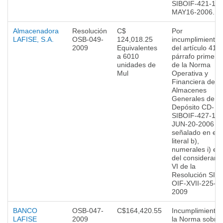
SIBOIF-421-1-
MAY16-2006.
Almacenadora
Resolución
C$
Por
LAFISE, S.A.
OSB-049-
124,018.25
incumplimiento
2009
Equivalentes
del artículo 41
a 6010
párrafo primero
unidades de
de la Norma
Mul
Operativa y
Financiera de lo
Almacenes
Generales de
Depósito CD-
SIBOIF-427-1-
JUN-20-2006
señalado en el
literal b),
numerales i) e ii
del considerand
VI de la
Resolución SIB-
OIF-XVII-225-
2009
BANCO
OSB-047-
C$164,420.55
Incumplimiento 
LAFISE
2009
la Norma sobre