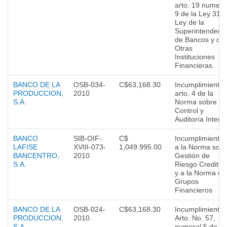
arto. 19 numera
9 de la Ley 316,
Ley de la
Superintendenc
de Bancos y de
Otras
Instituciones
Financieras.
BANCO DE LA
OSB-034-
C$63,168.30
Incumplimiento 
PRODUCCION,
2010
arto. 4 de la
S.A.
Norma sobre
Control y
Auditoría Intern
BANCO
SIB-OIF-
C$
Incumplimientos
LAFISE
XVIII-073-
1,049.995.00
a la Norma sob
BANCENTRO,
2010
Gestión de
S.A.
Riesgo Creditici
y a la Norma de
Grupos
Financieros
BANCO DE LA
OSB-024-
C$63,168.30
Incumplimiento 
PRODUCCION,
2010
Arto. No. 57,
S.A.
numeral 5 de la