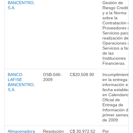
BANCENTRO,
Gestión de
S.A.
Riesgo Creditici
y a la Norma
sobre la
Contratación de
Proveedores de
Servicios para l
realización de
Operaciones o
Servicios a favo
de las
Instituciones
Financieras.
BANCO
OSB-046-
C$20,508.90
Incumplimiento
LAFISE
2009
en la entrega d
BANCENTRO,
información en l
S.A.
fecha estableci
en Calendario
Oficial de
Entrega de
Información del
primer semestr
de 2009.
Almacenadora
Resolución
C$ 30,972.52
Por