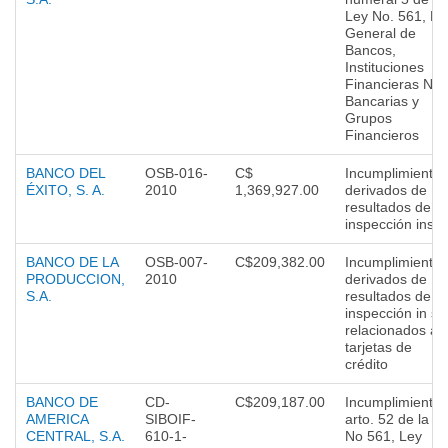
Ley No. 561, Le
General de
Bancos,
Instituciones
Financieras No
Bancarias y
Grupos
Financieros
BANCO DEL
OSB-016-
C$
Incumplimientos
ÉXITO, S. A.
2010
1,369,927.00
derivados de
resultados de
inspección insit
BANCO DE LA
OSB-007-
C$209,382.00
Incumplimientos
PRODUCCION,
2010
derivados de
S.A.
resultados de
inspección in sit
relacionados a
tarjetas de
crédito
BANCO DE
CD-
C$209,187.00
Incumplimiento 
AMERICA
SIBOIF-
arto. 52 de la L
CENTRAL, S.A.
610-1-
No 561, Ley