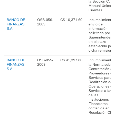
la Sección C, de
Manual Único d
Cuentas.
BANCO DE
OSB-056-
C$ 10,371.60
Incumplimiento 
FINANZAS,
2009
envío de
S.A.
información
solicitada por el
Superintendent
en el plazo
establecido par
dicha remisión.
BANCO DE
OSB-055-
C$ 41,397.80
Incumplimiento 
FINANZAS,
2009
la Norma sobre
S.A.
Contratación de
Proveedores de
Servicios para l
Realización de
Operaciones o
Servicios a favo
de las
Instituciones
Financieras,
contenida en
Resolución CD-