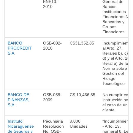
ENE13-
General de
2010
Bancos,
Instituciones
Financieras No
Bancarias y
Grupos
Financieros
BANCO
OSB-002-
C$31,352.85
Incumplimientos
PROCREDIT
2010
al Arto. 27,
S.A.
literales b), c) y
d) y el Arto. 28
literal a) de la
Norma sobre
Gestión del
Riesgo
Tecnológico
BANCO DE
OSB-059-
C$ 10,466.35
No cumplir con
FINANZAS,
2009
instrucción sobr
S.A.
el caso de un
cliente
Instituto
Pecuniaria
9,000
“Incumplimiento
Nicaragüense
Resolución
Unidades
- Arto. 19,
de Seguros y
No. OSB-
numeral 8, Ley