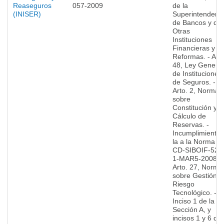
Reaseguros
057-2009
de la
(INISER)
Superintendenc
de Bancos y de
Otras
Instituciones
Financieras y s
Reformas. - Arto
48, Ley General
de Instituciones
de Seguros. -
Arto. 2, Norma
sobre
Constitución y
Cálculo de
Reservas. -
Incumplimiento 
la a la Norma
CD-SIBOIF-524
1-MAR5-2008. -
Arto. 27, Norma
sobre Gestión d
Riesgo
Tecnológico. -
Inciso 1 de la
Sección A, y
incisos 1 y 6 de