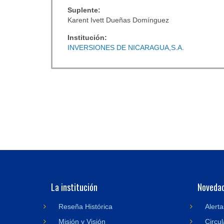
Suplente:
Karent Ivett Dueñas Domínguez
Institución:
INVERSIONES DE NICARAGUA,S.A.
La institución
Noveda
Reseña Histórica
Alerta
Misión y Visión
Circul