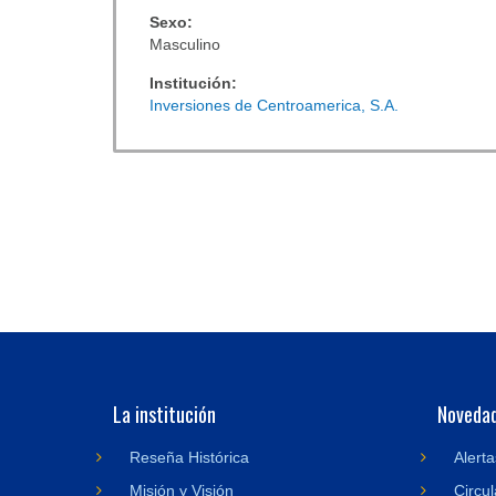
Sexo:
Masculino
Institución:
Inversiones de Centroamerica, S.A.
La institución
Noveda
Reseña Histórica
Alerta
Misión y Visión
Circul