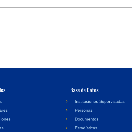
des
Base de Datos
s
Instituciones Supervisadas
ares
Personas
ciones
Documentos
as
Estadísticas