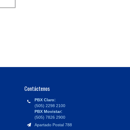
Contáctenos
PBX Claro:
(505) 2298 2100
PBX Movistar:
(505) 7826 2900
Apartado Postal 788