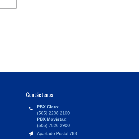
Contáctenos
PBX Claro:
(505) 2298 2100
PBX Movistar:
(505) 7826 2900
Apartado Postal 788