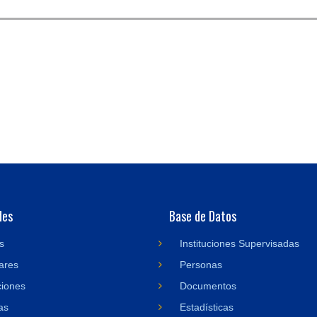
des
Base de Datos
s
Instituciones Supervisadas
ares
Personas
ciones
Documentos
as
Estadísticas